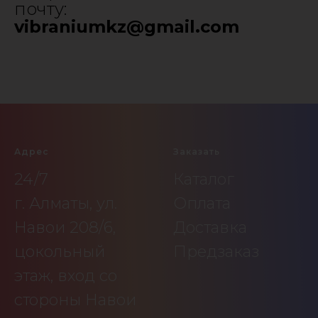
почту:
vibraniumkz@gmail.com
Адрес
Заказать
24/7
Каталог
г. Алматы, ул.
Оплата
Навои 208/6,
Доставка
цокольный
Предзаказ
этаж, вход со
стороны Навои