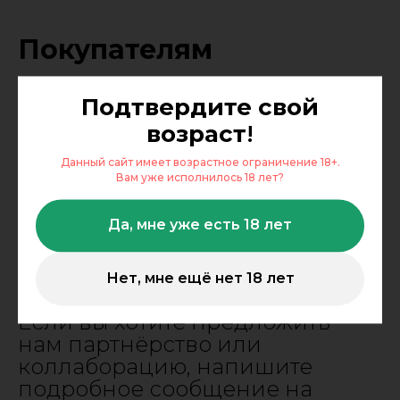
Покупателям
Подтвердите свой
Если вам нужна консультация
возраст
!
или появился вопрос,
напишите в мессенджер
Данный сайт имеет возрастное ограничение 18+.
любого нашего магазина.
Вам уже исполнилось 18 лет?
Консультанты помогут вам.
Да, мне уже есть 18 лет
Партнерам
Нет, мне ещё нет 18 лет
Если вы хотите предложить
нам партнёрство или
коллаборацию, напишите
подробное сообщение на