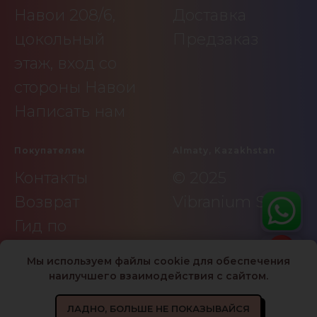
Навои 208/6,
Доставка
цокольный
Предзаказ
этаж, вход со
стороны Навои
Написать нам
Покупателям
Almaty, Kazakhstan
Контакты
© 2025
Возврат
Vibranium Shop
Гид по
удовольствию
Мы используем файлы cookie для обеспечения
наилучшего взаимодействия с сайтом.
ЛАДНО, БОЛЬШЕ НЕ ПОКАЗЫВАЙСЯ