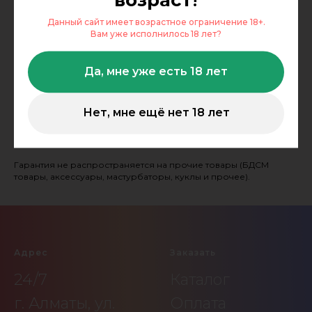
возраст
!
Данный сайт имеет возрастное ограничение 18+.
Вам уже исполнилось 18 лет?
Гарантия
Да, мне уже есть 18 лет
Vibranium Shop предоставляет гарантию 6 месяцев с момента
покупки на игрушки официальных брендов со встроенным
Нет, мне ещё нет 18 лет
аккумулятором.
Гарантия распространяется только на брак мотора.
Гарантия не распространяется на прочие товары (БДСМ
товары, аксессуары, мастурбаторы, куклы и прочее).
Адрес
Заказать
24/7
Каталог
г. Алматы, ул.
Оплата