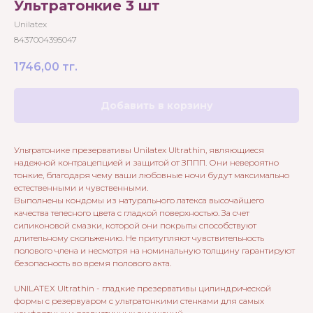
Ультратонкие 3 шт
Unilatex
8437004395047
1746,00
тг.
Добавить в корзину
Ультратонике презервативы Unilatex Ultrathin, являющиеся
надежной контрацепцией и защитой от ЗППП. Они невероятно
тонкие, благодаря чему ваши любовные ночи будут максимально
естественными и чувственными.
Выполнены кондомы из натурального латекса высочайшего
качества телесного цвета с гладкой поверхностью. За счет
силиконовой смазки, которой они покрыты способствуют
длительному скольжению. Не притупляют чувствительность
полового члена и несмотря на номинальную толщину гарантируют
безопасность во время полового акта.
UNILATEX Ultrathin - гладкие презервативы цилиндрической
формы с резервуаром с ультратонкими стенками для самых