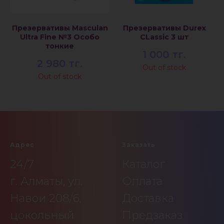
Презервативы Masculan
Презервативы Durex
Ultra Fine №3 Особо
CLassic 3 шт
тонкие
1 000
тг.
2 980
тг.
Out of stock
Out of stock
Адрес
Заказать
24/7
Каталог
г. Алматы, ул.
Оплата
Навои 208/6,
Доставка
цокольный
Предзаказ