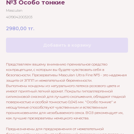
№3 Особо тонкие
Masculan
4019042003203
2980,00
тг.
Добавить в корзину
Представляем вашему вниманию премиальное средство
контрацепции, с которым вы будете чувствовать себя в
безопасности. Презервативы Masculan Ultra Fine №3 - это надежная
защита от ЗППП и нежелательной беременности.
Выполнены кондомы из натурального латекса розового цвета и
имеют приятный легкий аромат. Покрыты гипоаллергенной
силиконовой смазкой для лучшего скольжения, обладают гладкой
поверхностью и особой тонкостью 0,045 мм. "Особо тонкие" и
неощутимые способствуют чувственным и естественным
проникновениям для незабываемого секса. ВОЗ рекомендует их,
как лучшие презервативы немецкого качества.
Предназначены для предохранения от нежелательной