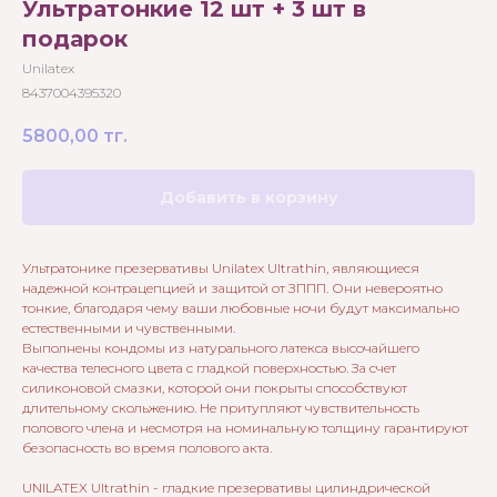
Ультратонкие 12 шт + 3 шт в
подарок
Unilatex
8437004395320
5800,00
тг.
Добавить в корзину
Ультратонике презервативы Unilatex Ultrathin, являющиеся
надежной контрацепцией и защитой от ЗППП. Они невероятно
тонкие, благодаря чему ваши любовные ночи будут максимально
естественными и чувственными.
Выполнены кондомы из натурального латекса высочайшего
качества телесного цвета с гладкой поверхностью. За счет
силиконовой смазки, которой они покрыты способствуют
длительному скольжению. Не притупляют чувствительность
полового члена и несмотря на номинальную толщину гарантируют
безопасность во время полового акта.
UNILATEX Ultrathin - гладкие презервативы цилиндрической