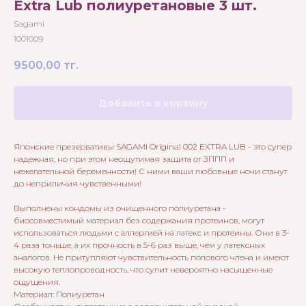
Extra Lub полиуретановые 3 шт.
Sagami
1001009
9500,00
тг.
Добавить в корзину
Японские презервативы SAGAMI Original 002 EXTRA LUB - это супер
надежная, но при этом неощутимая защита от ЗППП и
нежелательной беременности! С ними ваши любовные ночи станут
до неприличия чувственными!
Выполнены кондомы из очищенного полиуретана -
биосовместимый материал без содержания протеинов, могут
использоваться людьми с аллергией на латекс и протеины. Они в 3-
4 раза тоньше, а их прочность в 5-6 раз выше, чем у латексных
аналогов. Не притупляют чувствительность полового члена и имеют
высокую теплопроводность, что сулит невероятно насыщенные
ощущения.
Материал: Полиуретан