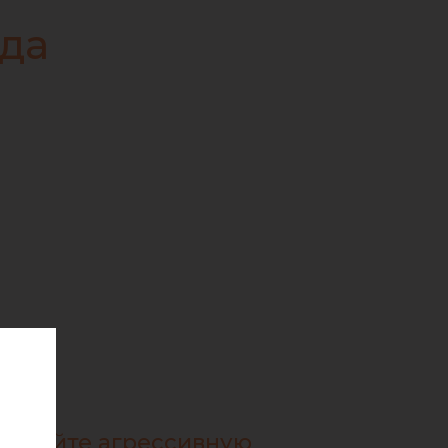
да
льзуйте агрессивную