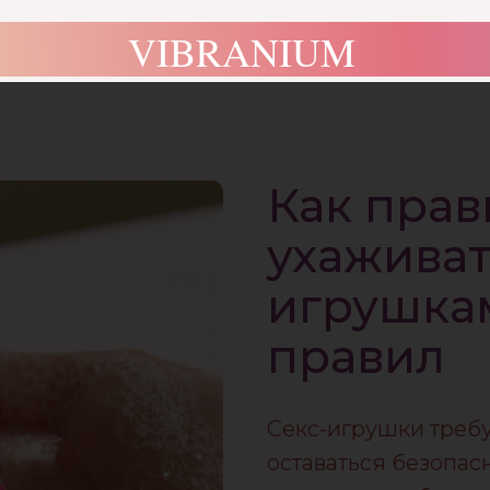
VIBRANIUM
Как пра
ухаживат
игрушкам
правил
Секс-игрушки требу
оставаться безопас