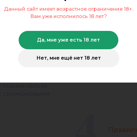
химию
Данный сайт имеет возрастное ограничение 18+.
Вам уже исполнилось 18 лет?
– спирт,
моющие с
испортит
Да, мне уже есть 18 лет
Нет, мне ещё нет 18 лет
 совместимостью
 смазки нельзя
 с силиконовыми
4
Правил