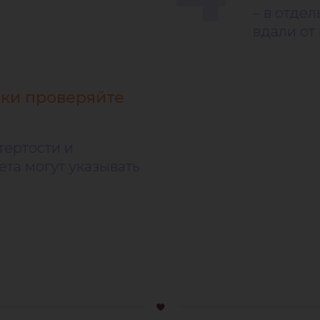
– в отде
вдали от
ки проверяйте
тертости и
та могут указывать