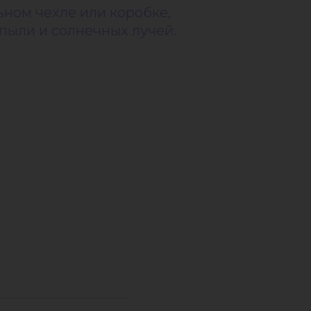
льном чехле или коробке,
 пыли и солнечных лучей.