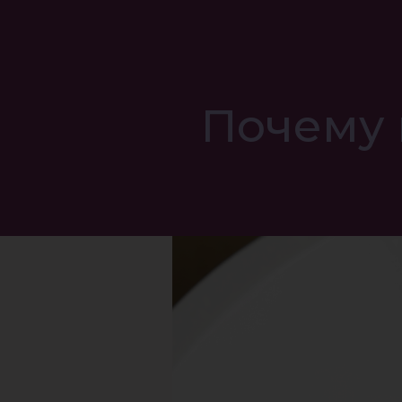
Почему 