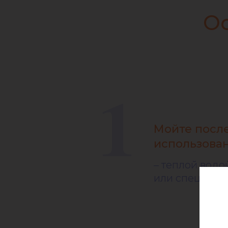
О
1
Мойте посл
использова
– теплой водо
или специаль