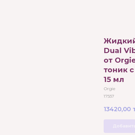
Жидкий
Dual Vib
от Orgi
тоник 
15 мл
Orgie
17557
13420,00
Добавить