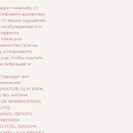
дует начинать с 1
ктировать дозировку
и от ваших ощущений,
ь возбуждающего и
эффекта.
 Нанесите
личество геля на
у и подождите
унд, чтобы ощутить
ю вибрацию и
Подходит для
именения
 (WATER), GLYCERIN,
 80, AROMA
ALOE BARBADENSIS
UICE,
ANOL, BENZYL
ARBOMER,
GLYCOL, SODIUM
ACMELLA OLERACEA