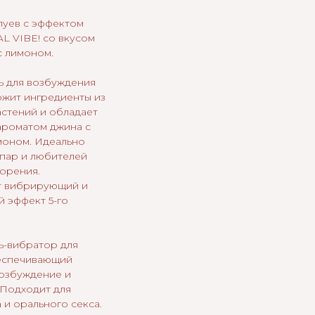
луев с эффектом
L VIBE! со вкусом
с лимоном.
ь для возбуждения
ржит ингредиенты из
астений и обладает
ароматом джина с
моном. Идеально
 пар и любителей
орения.
т вибрирующий и
 эффект 5-го
ь-вибратор для
еспечивающий
озбуждение и
 Подходит для
 и орального секса.