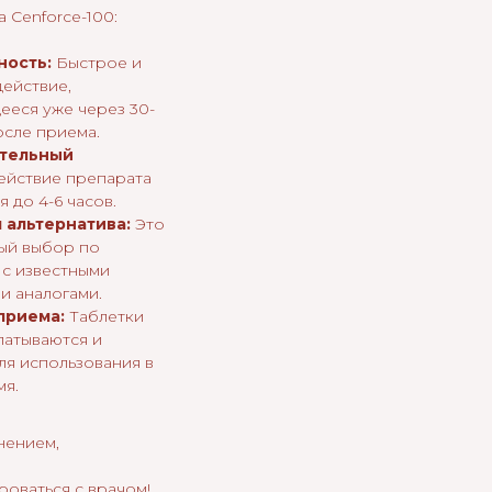
 Cenforce-100:
ность:
Быстрое и
ействие,
еся уже через 30-
осле приема.
тельный
йствие препарата
 до 4-6 часов.
 альтернатива:
Это
ый выбор по
с известными
и аналогами.
приема:
Таблетки
латываются и
ля использования в
мя.
нением,
роваться с врачом!