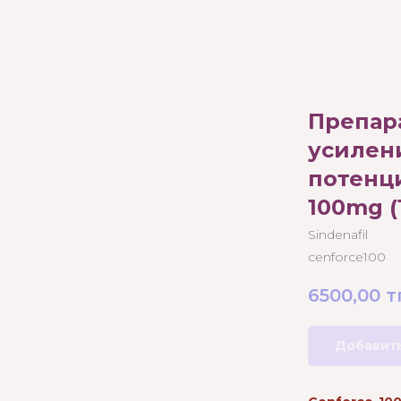
Препар
усилен
потенц
100mg (
Sindenafil
cenforce100
6500,00
т
Добавить