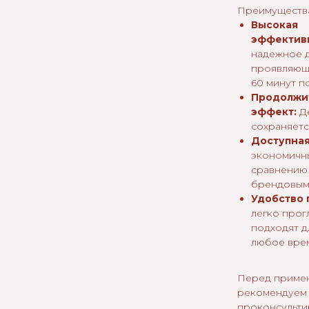
Преимущества
Высокая
эффектив
надежное д
проявляюще
60 минут п
Продолжи
эффект:
Де
сохраняется
Доступная
экономичн
сравнению 
брендовым
Удобство 
легко прог
подходят д
любое вре
Перед приме
рекомендуем
проконсульти