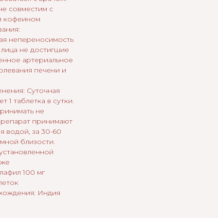
не совместим с
и кофеином
ания:
ая непереносимость
 лица не достигшие
шенное артериальное
олевания печени и
нения: Суточная
т 1 таблетка в сутки.
принимать не
Препарат принимают
я водой, за 30-60
имной близости.
установленной
оже
лафил 100 мг
леток
хождения: Индия