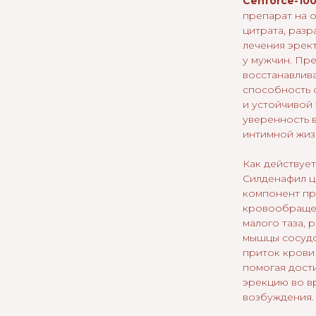
Cenforce-10
препарат на 
цитрата, раз
лечения эрек
у мужчин. Пр
восстанавлив
способность 
и устойчивой
уверенность в
интимной жиз
Как действует
Силденафил ц
компонент пр
кровообращен
малого таза, 
мышцы сосудо
приток крови 
помогая дост
эрекцию во в
возбуждения.