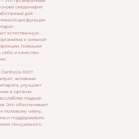
0
– это проверенный
основе силденафил
работанный для
тильной дисфункции
епарат
ает естественную
организма к сильной
 эрекции, повышая
 себе и качество
ни.
 Cenforce-100?
итрат, активный
епарата, улучшает
ие в органах
расслабляя гладкие
в. Это обеспечивает
к половому члену,
ичь и поддерживать
ремя сексуального