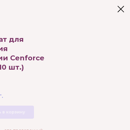
ат для
ия
ии Cenforce
10 шт.)
г.
 в корзину