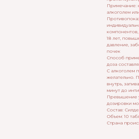
Примечание: 
алкоголем ил
Противопоказ
индивидуальн
компонентов,
18 лет, повы
давление, заб
почек
Способ приме
доза составляе
С алкоголем 
желательно. 
внутрь, запива
минут до инт
Превышение 
дозировки м
Состав: Силде
Объем: 10 таб
Страна проис