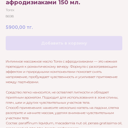
афродизиаками 150 мл.
Torex
8698
5900,00
тг.
Добавить в корзину
Интимное массажное масло Torex с афродизиаками — это нежная
прелюдия к романтическому вечеру. Формула с разогревающим
эффектом и природными компонентами помогает снять
напряжение, пробуждает чувственность и усиливает притяжение
между партнёрами.
Средство легко наносится, не оставляет липкости и обладает
приятным ароматом. Подходит для использования в зоне спины,
плеч, шеи и других чувствительных участков тела.
Способ применения: нанесите несколько капель на ладони, слегка
разотрите и начните массаж, уделяя внимание чувствительным
участкам тела
Состав: paraffinum liqvidum, macadamia nut oil, persea gratissima oil,