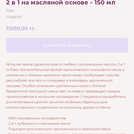
2 в 1 на масляной основе - 150 мл
Ёska
174800115
11000,00
тг.
Добавить в корзину
Испытай яркое удовольствие от любви с натуральным маслом 2 в 1
от Ёska. Восхитительный аромат органического кокосового масла в
сочетании с нежным ароматом масла какао пробуждает чувства,
расслабляет все тело и погружает в атмосферу эротического
массажа. Особое сочетание чувственных масел с богатой
бархатистой текстурой нежно тает на коже и превращает каждое
прикосновение в истинное наслаждение. Специально разработано
для естественно долгих занятий любовью. Идеально для
использования с изделиями из силикона, дерева и стекла.
- 100% натуральных ингредиентов.
- 2 в 1: лубрикант и массажное масло.
- Подходит для анального, вагинального и орального секса.