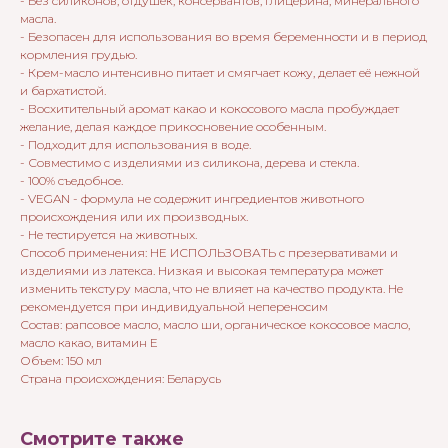
- Без силиконов, отдушек, консервантов, глицерина, минерального
масла.
- Безопасен для использования во время беременности и в период
кормления грудью.
- Крем-масло интенсивно питает и смягчает кожу, делает её нежной
и бархатистой.
- Восхитительный аромат какао и кокосового масла пробуждает
желание, делая каждое прикосновение особенным.
- Подходит для использования в воде.
- Совместимо с изделиями из силикона, дерева и стекла.
- 100% съедобное.
- VEGAN - формула не содержит ингредиентов животного
происхождения или их производных.
- Не тестируется на животных.
Способ применения: НЕ ИСПОЛЬЗОВАТЬ с презервативами и
изделиями из латекса. Низкая и высокая температура может
изменить текстуру масла, что не влияет на качество продукта. Не
рекомендуется при индивидуальной непереносим
Состав: рапсовое масло, масло ши, органическое кокосовое масло,
масло какао, витамин Е
Объем: 150 мл
Страна происхождения: Беларусь
Смотрите также