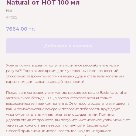
Natural от HOT 100 мл
Hot
44085
7664,00
тг.
Добавить в корзину
Хотите поймать дзен и получить истинное расслабление тела и
разума?! Тогда самое время для чувственных прикосновений,
способных затронуть частички ваших душ и стать великолепным
вариантом для захватывающей прелюдии!
Представляем вашему вниманию массажное масло Basic Natural от
австрийского бренда HOT, в состав которого входят только
высококачественные компоненты. Оно просто идеально впишется в
ваши романтические вечера и позволит побаловать друг друга
умопомрачительными тактильными ощущениями. Помимо
удовольствия от процесса, вы получите интенсивное увлажнение, от
чего ваша кожа станет невероятно нежной и бархатистой.
Способ применения: использовать только для наружного