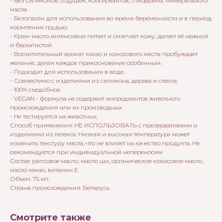
- Без силиконов, отдушек, консервантов, глицерина, минерального
масла.
- Безопасен для использования во время беременности и в период
кормления грудью.
- Крем-масло интенсивно питает и смягчает кожу, делает её нежной
и бархатистой.
- Восхитительный аромат какао и кокосового масла пробуждает
желание, делая каждое прикосновение особенным.
- Подходит для использования в воде.
- Совместимо с изделиями из силикона, дерева и стекла.
- 100% съедобное.
- VEGAN - формула не содержит ингредиентов животного
происхождения или их производных.
- Не тестируется на животных.
Способ применения: НЕ ИСПОЛЬЗОВАТЬ с презервативами и
изделиями из латекса. Низкая и высокая температура может
изменить текстуру масла, что не влияет на качество продукта. Не
рекомендуется при индивидуальной непереносим
Состав: рапсовое масло, масло ши, органическое кокосовое масло,
масло какао, витамин Е
Объем: 75 мл
Страна происхождения: Беларусь
Смотрите также