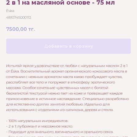
2 в 1 на масляной основе - 75 мл
Ёska
4810745000113
7500,00
тг.
Добавить в корзину
Испытай яркое удовольствие от любви с натуральным маслом 2 в 1
от Ёska. Восхитительный аромат органического кокосового масла в
сочетании с нежным ароматом масла какао пробуждает чувства,
расслабляет все тело и погружает в атмосферу эротического
массажа. Особое сочетание чувственных масел с богатой
бархатистой текстурой нежно тает на коже и превращает каждое
прикосновение в истинное наслаждение. Специально разработано
для естественно долгих занятий любовью. Идеально для
использования с изделиями из силикона, дерева и стекла.
- 100% натуральных ингредиентов.
- 2 в 1: лубрикант и массажное масло.
- Подходит для анального, вагинального и орального секса.