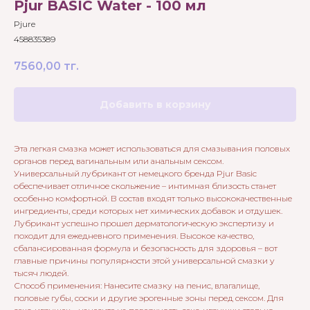
Pjur BASIC Water - 100 мл
Pjure
458835389
7560,00
тг.
Добавить в корзину
Эта легкая смазка может использоваться для смазывания половых
органов перед вагинальным или анальным сексом.
Универсальный лубрикант от немецкого бренда Pjur Basic
обеспечивает отличное скольжение – интимная близость станет
особенно комфортной. В состав входят только высококачественные
ингредиенты, среди которых нет химических добавок и отдушек.
Лубрикант успешно прошел дерматологическую экспертизу и
походит для ежедневного применения. Высокое качество,
сбалансированная формула и безопасность для здоровья – вот
главные причины популярности этой универсальной смазки у
тысяч людей.
Способ применения: Нанесите смазку на пенис, влагалище,
половые губы, соски и другие эрогенные зоны перед сексом. Для