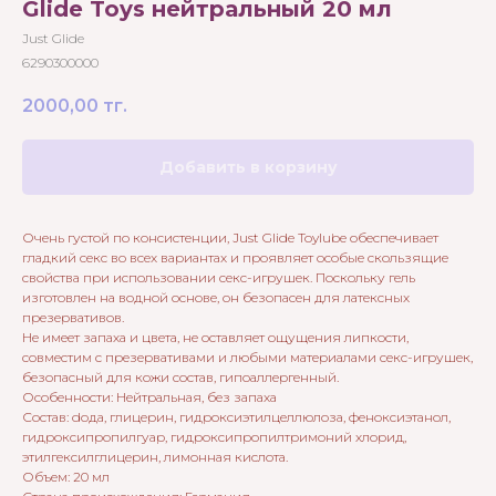
Glide Toys нейтральный 20 мл
Just Glide
6290300000
2000,00
тг.
Добавить в корзину
Очень густой по консистенции, Just Glide Toylube обеспечивает
гладкий секс во всех вариантах и проявляет особые скользящие
свойства при использовании секс-игрушек. Поскольку гель
изготовлен на водной основе, он безопасен для латексных
презервативов.
Не имеет запаха и цвета, не оставляет ощущения липкости,
совместим с презервативами и любыми материалами секс-игрушек,
безопасный для кожи состав, гипоаллергенный.
Особенности: Нейтральная, без запаха
Состав: dода, глицерин, гидроксиэтилцеллюлоза, феноксиэтанол,
гидроксипропилгуар, гидроксипропилтримоний хлорид,
этилгексилглицерин, лимонная кислота.
Объем: 20 мл