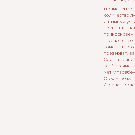
Применение: 
количество л
интимные учас
превратить к
прикосновени
наслаждение.
комфортного 
презерватива
Состав: Глице
карбоксимети
метилпарабен
Объем: 30 мл
Страна прои