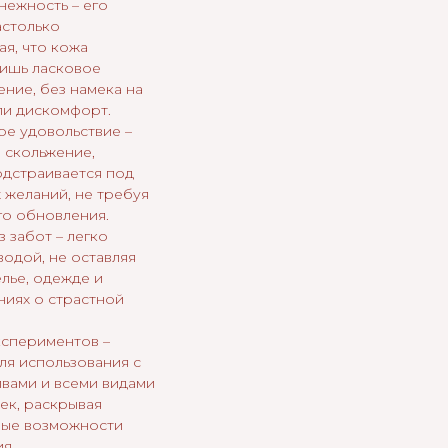
нежность – его
астолько
ая, что кожа
лишь ласковое
ние, без намека на
ли дискомфорт.
е удовольствие –
 скольжение,
дстраивается под
 желаний, не требуя
о обновления.
з забот – легко
водой, не оставляя
елье, одежде и
иях о страстной
кспериментов –
ля использования с
вами и всеми видами
ек, раскрывая
ные возможности
я.