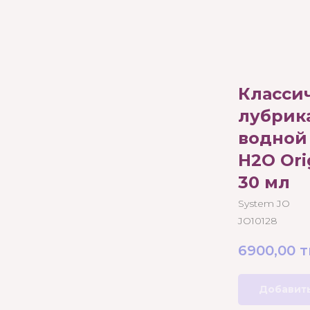
Класси
лубрик
водной 
H2O Orig
30 мл
System JO
JO10128
6900,00
т
Добавить