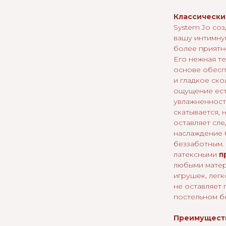
Классически
System Jo соз
вашу интимну
более приятн
Его нежная т
основе обесп
и гладкое ско
ощущение ес
увлажненности
скатывается, 
оставляет след
наслаждение 
беззаботным.
латексными
п
любыми матер
игрушек, легк
не оставляет 
постельном б
Преимущест