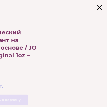
ческий
ант на
основе / JO
inal 1oz –
г.
 в корзину