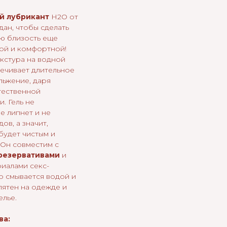
й лубрикант
H2O от
дан, чтобы сделать
ю близость еще
ой и комфортной!
екстура на водной
ечивает длительное
льжение, даря
тественной
. Гель не
не липнет и не
ов, а значит,
будет чистым и
 Он совместим с
резервативами
и
иалами секс-
о смывается водой и
пятен на одежде и
елье.
ва: