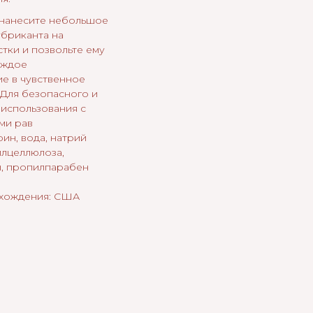
нанесите небольшое
убриканта на
тки и позвольте ему
аждое
е в чувственное
 Для безопасного и
использования с
ми рав
рин, вода, натрий
лцеллюлоза,
, пропилпарабен
схождения: США