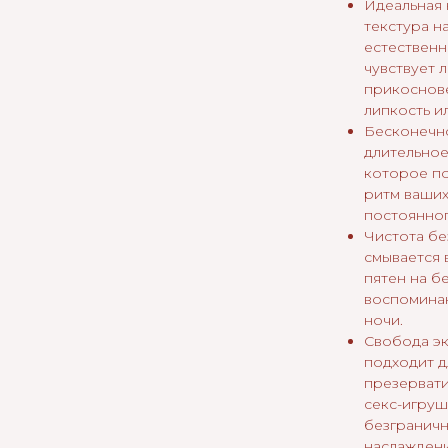
Идеальная 
текстура н
естественн
чувствует 
прикоснове
липкость и
Бесконечно
длительное
которое по
ритм ваших
постоянног
Чистота бе
смывается 
пятен на б
воспоминан
ночи.
Свобода э
подходит д
презервати
секс-игруш
безгранич
наслаждени