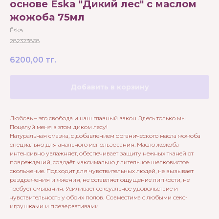
основе Ёska "Дикий лес" с маслом
жожоба 75мл
Ёska
282323868
6200,00
тг.
Добавить в корзину
Любовь – это свобода и наш главный закон. Здесь только мы.
Поцелуй меня в этом диком лесу!
Натуральная смазка, с добавлением органического масла жожоба
специально для анального использования. Масло жожоба
интенсивно увлажняет, обеспечивает защиту нежных тканей от
повреждений, создаёт максимально длительное шелковистое
скольжение. Подходит для чувствительных людей, не вызывает
раздражения и жжения, не оставляет ощущение липкости, не
требует смывания. Усиливает сексуальное удовольствие и
чувствительность у обоих полов. Совместима с любыми секс-
игрушками и презервативами.