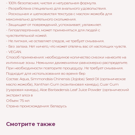
- 100% безопасная, чистая и натуральная формула.
- Разработана специально для анального удовольствия.
- Роскошная и шелковистая текстура с маслом жожоба для
максимально длительного скольжения.
- Защищает от повреждений, успокаивает, увлажняет.
- Гипоаллергенная, может применяться для людей с
чувствительной кожей.
- Не липкая, не оставляет следов, не требует смывания.
- Без запаха. Нет ничего, что может отвлечь вас от настоящих чувств.
- VEGAN.
Способ применения: необходимое количество смазки нанесите на
интимные зоны. Нежными движениями равномерно распределите.
При необходимости повторите процедуру. Не требует смывания.
Подходит для использования во время бер
Состав: Aqua, Simmondsia Chinensis (Jojoba) Seed Oil (органическое
масло жожоба), Xanthan Gum (ксантановая камедь), Guar Gum
(гуаровая камедь), Aloe Barbadensis Leaf Juice Powder (органический
экстракт алоэ в
Объем: 75 мл
Страна происхождения: Беларусь
Смотрите также