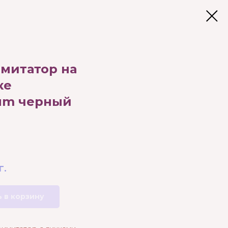
митатор на
ке
ium черный
г.
 в корзину