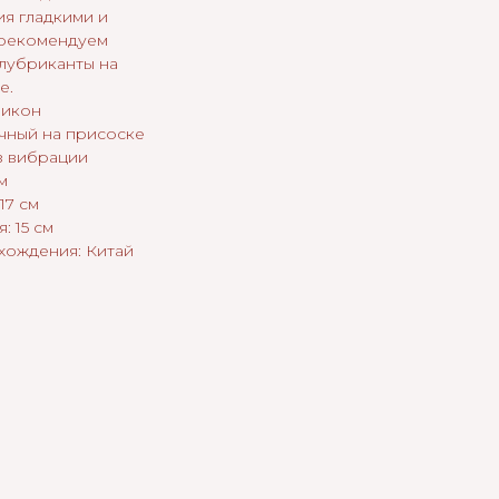
я гладкими и
 рекомендуем
 лубриканты на
е.
ликон
ичный на присоске
з вибрации
м
17 см
: 15 см
хождения: Китай