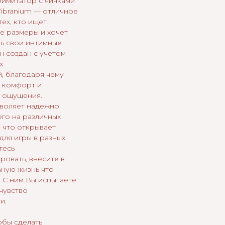
имитатор с яичками
Vibranium — отличное
ех, кто ищет
е размеры и хочет
ь свои интимные
н создан с учетом
х
, благодаря чему
 комфорт и
 ощущения.
воляет надежно
его на различных
 что открывает
для игры в разных
тесь
ровать, внесите в
ную жизнь что-
 С ним Вы испытаете
чувство
и.
тобы сделать