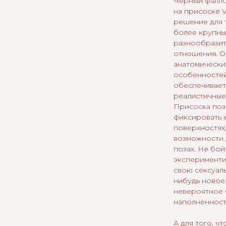
Черный фалло
на присоске 
решение для т
более крупны
разнообразит
отношения. О
анатомически
особенностей
обеспечивает
реалистичные
Присоска поз
фиксировать 
поверхностях,
возможности 
позах. Не бой
эксперименти
свою сексуаль
нибудь новое.
невероятное 
наполненност
А для того, ч