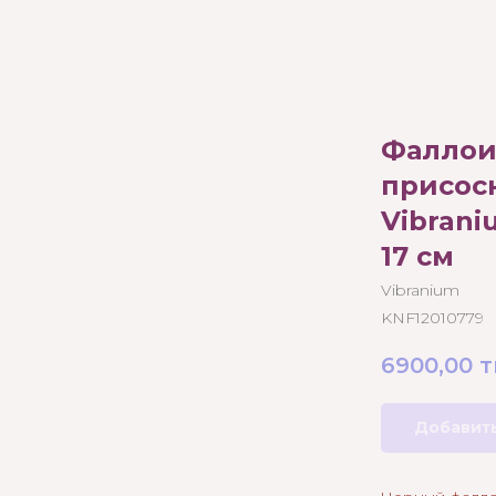
Фаллои
присос
Vibran
17 см
Vibranium
KNF12010779
6900,00
т
Добавить