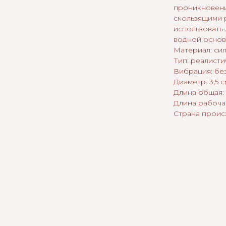
проникновени
скользящими
использовать
водной основ
Материал: си
Тип: реалист
Вибрация: бе
Диаметр: 3,5 с
Длина общая: 
Длина рабочая
Страна проис