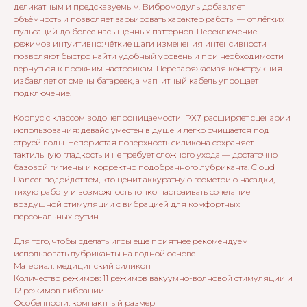
деликатным и предсказуемым. Вибромодуль добавляет
объёмность и позволяет варьировать характер работы — от лёгких
пульсаций до более насыщенных паттернов. Переключение
режимов интуитивно: чёткие шаги изменения интенсивности
позволяют быстро найти удобный уровень и при необходимости
вернуться к прежним настройкам. Перезаряжаемая конструкция
избавляет от смены батареек, а магнитный кабель упрощает
подключение.
Корпус с классом водонепроницаемости IPX7 расширяет сценарии
использования: девайс уместен в душе и легко очищается под
струёй воды. Непористая поверхность силикона сохраняет
тактильную гладкость и не требует сложного ухода — достаточно
базовой гигиены и корректно подобранного лубриканта. Cloud
Dancer подойдёт тем, кто ценит аккуратную геометрию насадки,
тихую работу и возможность тонко настраивать сочетание
воздушной стимуляции с вибрацией для комфортных
персональных рутин.
Для того, чтобы сделать игры еще приятнее рекомендуем
использовать лубриканты на водной основе.
Материал: медицинский силикон
Количество режимов: 11 режимов вакуумно-волновой стимуляции и
12 режимов вибрации
Особенности: компактный размер