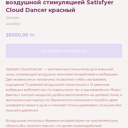
воздушной стимуляцией Satisfyer
Cloud Dancer красный
Satisfyer
4049700
25000,00
тг.
Добавить в корзину
Satisfyer Cloud Dancer — компактный стимулятор для внешней
зоны, сочетающий воздушно-волновое воздействие и вибрацию.
Два независимых моторчика позволяют гибко настраивать
ощущение: 11 уровней воздушной стимуляции и 12 режимов
вибрации работают как по отдельности, так и одновременно. Форм-
фактор с мягкой насадкой удобно располагается на целевой точке, а
эргономичный корпус из бархатистого силикона в голубом цвете
комфортно лежит в руке и помогает точно удерживать позицию без
лишнего давления.
Воздушные импульсы бережно воздействуют на чувствительную
область без прямого трения, что делает взаимодействие