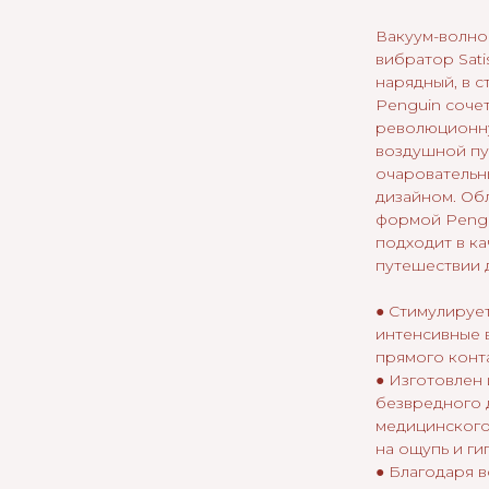
Вакуум-волно
вибратор Satis
нарядный, в с
Penguin сочет
революционн
воздушной пул
очаровательн
дизайном. Об
формой Pengu
подходит в ка
путешествии 
● Стимулирует
интенсивные 
прямого конта
● Изготовлен 
безвредного 
медицинского
на ощупь и ги
● Благодаря 