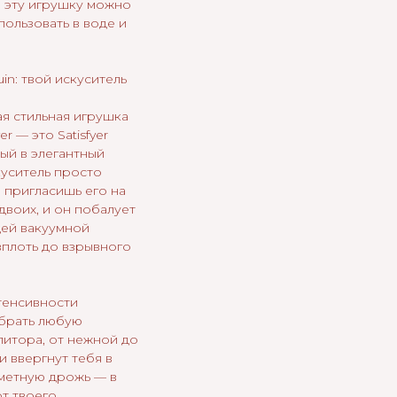
) эту игрушку можно
ользовать в воде и
uin: твой искуситель
ая стильная игрушка
er — это Satisfyer
ый в элегантный
куситель просто
ы пригласишь его на
двоих, и он побалует
ей вакуумной
вплоть до взрывного
тенсивности
брать любую
литора, от нежной до
и ввергнут тебя в
аметную дрожь — в
т твоего