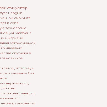
вой стимулятор-
fyer Penguin -
тильном смокинге
ает в себе
ую технологию
ьсации Satisfyer с
ым и игривым
ладая эргономичной
in идеально
честве спутника в
для новичков.
 клитор, используя
волны давления без
кта.
из сверхмягкого,
для кожи
 силикона, гладкого
гиеничного.
водонепроницаемой