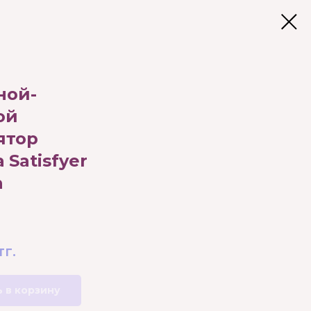
ной-
ой
ятор
 Satisfyer
n
тг.
 в корзину