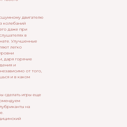
сшумному двигателю
з колебаний
его даже при
слушателях в
нате. Улучшенные
ляют легко
уровни
и, даря горячие
дения и
независимо от того,
шься и в каком
бы сделать игры еще
комендуем
 лубриканты на
е.
дицинский