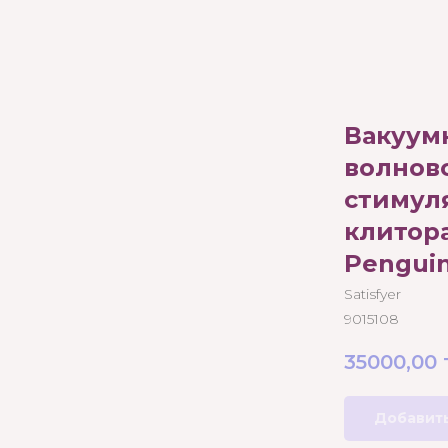
Вакуум
волнов
стимул
клитора
Pengui
Satisfyer
9015108
35000,00
Добавить