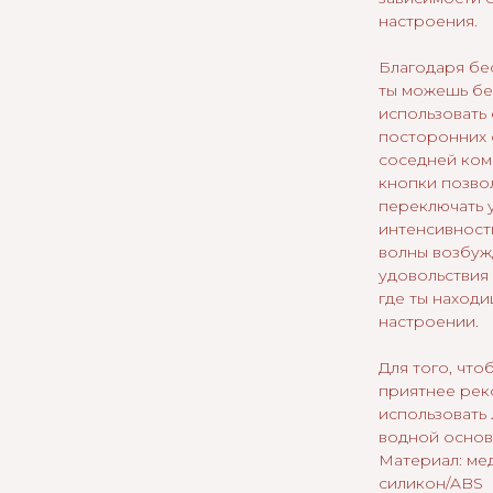
настроения.
Благодаря бе
ты можешь бе
использовать 
посторонних 
соседней ком
кнопки позво
переключать 
интенсивност
волны возбуж
удовольствия 
где ты находи
настроении.
Для того, что
приятнее ре
использовать
водной основ
Материал: ме
силикон/ABS