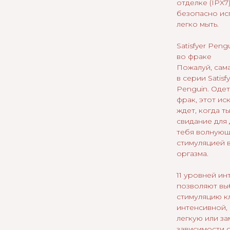
отделке (IPX7
безопасно исп
легко мыть.
Satisfyer Peng
во фраке
Пожалуй, сам
в серии Satisfy
Penguin. Одет
фрак, этот ис
ждет, когда т
свидание для 
тебя волнующ
стимуляцией 
оргазма.
11 уровней ин
позволяют вы
стимуляцию к
интенсивной, 
легкую или з
зависимости о