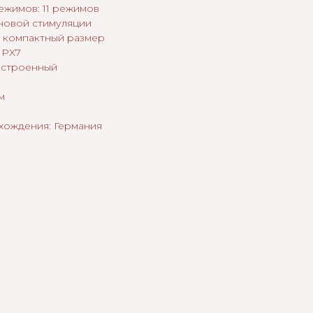
ежимов: 11 режимов
новой стимуляции
 компактный размер
IPX7
 встроенный
м
хождения: Германия