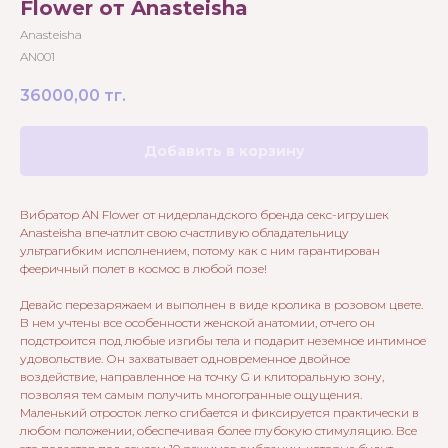
Flower от Anasteisha
Anasteisha
AN001
36000,00
тг.
Добавить в корзину
Вибратор AN Flower от нидерландского бренда секс-игрушек
Anasteisha впечатлит свою счастливую обладательницу
ультрагибким исполнением, потому как с ним гарантирован
фееричный полет в космос в любой позе!
Девайс перезаряжаем и выполнен в виде кролика в розовом цвете.
В нем учтены все особенности женской анатомии, отчего он
подстроится под любые изгибы тела и подарит неземное интимное
удовольствие. Он захватывает одновременное двойное
воздействие, направленное на точку G и клиторальную зону,
позволяя тем самым получить многогранные ощущения.
Маленький отросток легко сгибается и фиксируется практически в
любом положении, обеспечивая более глубокую стимуляцию. Все