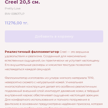
Creel 20,5 см.
Pretty Love
BW-008017LP
11276,00
тг.
Добавить в корзину
Реалистичный фаллоимитатор
Creel — это вершина
удовольствия и реализма. Созданный для максимально
естественных ощущений, он практически не уступает настоящему.
Его внушительные размеры и мясистая текстура позволяют
наслаждаться каждой секундой.
Фаллоимитатор изготовлен из ультра-мягкого материала TPR,
невероятно схожего с натуральной кожей. Уникальная
многослойная конструкция делает его особенно реалистичным:
подвижный внешний слой имитирует движение кожи, а твёрдый
внутренний каркас обеспечивает ощущение настоящей эрекции.
Для комфортного использования и полного погружения в
фантазию в основании предусмотрена надёжная присоска, которая