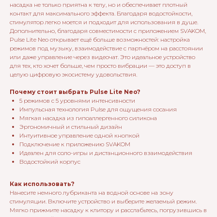
насадка не только приятна к телу, но и обеспечивает плотный
контакт для максимального эффекта. Благодаря водостойкости,
стимулятор легко моется и подходит для использования в душе.
Дополнительно, благодаря совместимости с приложением SVAKOM,
Pulse Lite Neo открывает ещё больше возможностей: настройка
режимов под музыку, взаимодействие с партнёром на расстоянии
или даже управление через видеочат. Это идеальное устройство
для тех, кто хочет больше, чем просто вибрации — это доступ в
целую цифровую экосистему удовольствия.
Почему стоит выбрать Pulse Lite Neo?
5 режимов с 5 уровнями интенсивности
Импульсная технология Pulse для ощущения сосания
Мягкая насадка из гипоаллергенного силикона
Эргономичный и стильный дизайн
Интуитивное управление одной кнопкой
Подключение к приложению SVAKOM
Идеален для соло-игры и дистанционного взаимодействия
Водостойкий корпус
Как использовать?
Нанесите немного лубриканта на водной основе на зону
стимуляции. Включите устройство и выберите желаемый режим.
Мягко прижмите насадку к клитору и расслабьтесь, погрузившись в