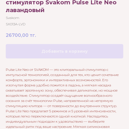
стимулятор Svakom Pulse Lite Neo
лавандовый
Svakom
SX013A-LVD
26700,00
тг.
Добавить в корзину
Pulse Lite Neo от SVAKOM — это клиторальный стимулятор с
импульсной технологией, созданный для тех, кто ценит сочетание
комфорта, эргономики и интерактивных возможностей. Его
изогнутая форма удобно ложится в ладонь, а мягкая насадка
охватывает эрогенную зону, обеспечивая деликатное, но мощное
воздействие. Стимулятор создаёт ощущение волнообразного
сосания за счёт технологии Pulse, направленной на непрямую
стимуляцию клитора — от поверхности до внутренних структур.
Pulse Lite Neo предлагает 5 режимов и 5 уровней интенсивности,
которые легко переключаются одной кнопкой. Насладитесь
индивидуальным подходом к удовольствию — выберите
идеальный ритм под ваше настроение. Мягкая силиконовая