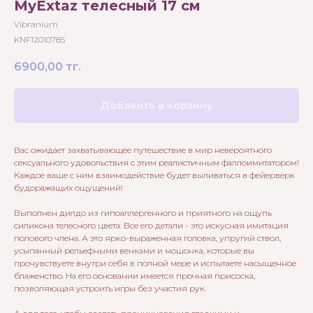
MyExtaz телесный 17 см
Vibranium
KNF12010785
6900,00
тг.
Добавить в корзину
Вас ожидает захватывающее путешествие в мир невероятного
сексуального удовольствия с этим реалистичным фаллоимитатором!
Каждое ваше с ним взаимодействие будет выливаться в фейерверк
будоражащих ощущений!
Выполнен дилдо из гипоаллергенного и приятного на ощупь
силикона телесного цвета. Все его детали - это искусная имитация
полового члена. А это ярко-выраженная головка, упругий ствол,
усыпанный рельефными венками и мошонка, которые вы
прочувствуете внутри себя в полной мере и испытаете насыщенное
блаженство. На его основании имеется прочная присоска,
позволяющая устроить игры без участия рук.