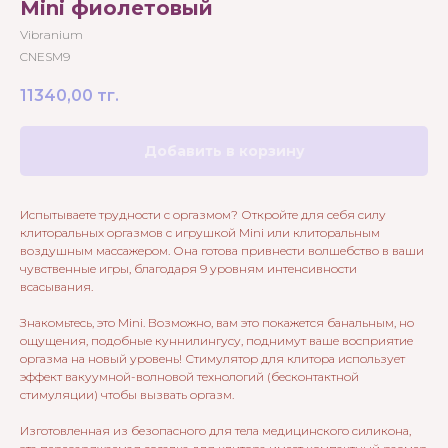
Mini фиолетовый
Vibranium
CNESM9
11340,00
тг.
Добавить в корзину
Испытываете трудности с оргазмом? Откройте для себя силу
клиторальных оргазмов с игрушкой Mini или клиторальным
воздушным массажером. Она готова привнести волшебство в ваши
чувственные игры, благодаря 9 уровням интенсивности
всасывания.
Знакомьтесь, это Mini. Возможно, вам это покажется банальным, но
ощущения, подобные куннилингусу, поднимут ваше восприятие
оргазма на новый уровень! Стимулятор для клитора использует
эффект вакуумной-волновой технологий (бесконтактной
стимуляции) чтобы вызвать оргазм.
Изготовленная из безопасного для тела медицинского силикона,