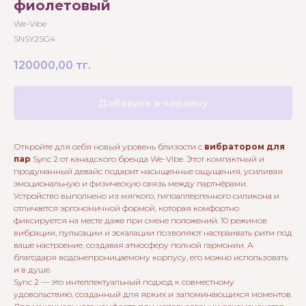
фиолетовый
We-Vibe
SNSY2SG4
120000,00
тг.
Добавить в корзину
Откройте для себя новый уровень близости с
вибратором для
пар
Sync 2 от канадского бренда We-Vibe. Этот компактный и
продуманный девайс подарит насыщенные ощущения, усиливая
эмоциональную и физическую связь между партнёрами.
Устройство выполнено из мягкого, гипоаллергенного силикона и
отличается эргономичной формой, которая комфортно
фиксируется на месте даже при смене положений. 10 режимов
вибрации, пульсации и эскалации позволяют настраивать ритм под
ваше настроение, создавая атмосферу полной гармонии. А
благодаря водонепроницаемому корпусу, его можно использовать
и в душе.
Sync 2 — это интеллектуальный подход к совместному
удовольствию, созданный для ярких и запоминающихся моментов.