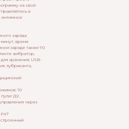
рограмму на свой
тправляйтесь в
 интимное
лного заряда
 минут, время
лном заряде также 90
лекте: вибратор,
с для хранения, USB-
ик лубриканта,
дицинский
ежимов: 10
пульт ДУ,
управления через
IPX7
 встроенный