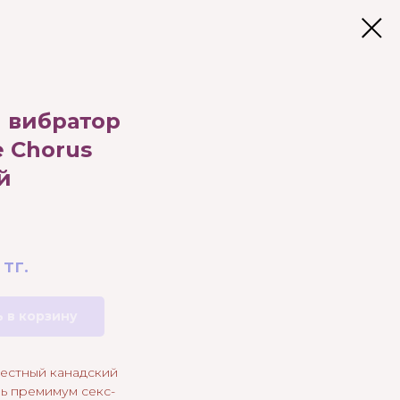
 вибратор
 Chorus
й
тг.
 в корзину
естный канадский
ь премимум секс-