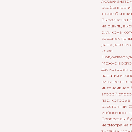
любые анато
особенности,
точке G и кли
Выполнена иг
на ощупь, вы
силикона, ко
вредных прим
даже для сам
кожи.
Подкупает уд
Можно воспол
ДУ, который 
нажатия кнопо
сильнее его с
интенсивнее 
второй спосо
пар, которые 
расстоянии. 
мобильного 
Connect вы бу
несмотря на т
тысячи килом