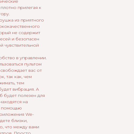
мические
 плотно прилегая к
тору.
рушка из приятного
сококачественного
торый не содержит
есей и безопасен
ой чувствительной
обство в управлении.
ьзоваться пультом
освобождает вас от
к, так как, чем
жимать, тем
будет вибрация. А
б будет полезен для
находятся на
С помощью
приложения We-
дете близки,
о, что между вами
етров. Просто