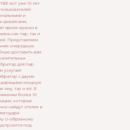
IBE вот уже 10 лет
 пользователей
ональными и
и девайсами,
ят яркие краски в
изнь как пар, так и
ей. Представляем
анию очередную
бную доставить вам
рачительных
братор для пар
м услугам!
братор с двумя
, дарящими мощную
 ему, так и ей. В
яжении более 10
ации, которые
чно найдут отклик в
Благодаря
му U-образному
одстроится под