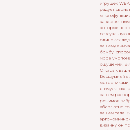
игрушек WE-V
радует своих
многофункци
качественным
которые внос
сексуальную ж
одиноких люд
вашему вним
бомбу, спосо
море умопом
ощущений. Ви
Chorus к ваши
Бесшумный ви
моторчиками
стимуляцию как
вашем распор
режимов вибр
абсолютно то
вашем теле. 
эргономично
дизайну он п