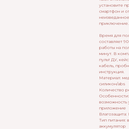
установите п
смартфон и о
неизведанное
приключение.
Время для по
составляет 90
работы на по
минут. В комп
пульт ДУ, кей
кабель, пробн
инструкция.
Материал: ме
силикон/abs
Количество р
Особенности: 
возможность 
приложение
Влагозащита: 
Тип питания:
аккумулятор