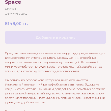
Space
DryWell
4582572180404
8148,00
тг.
Добавить в корзину
Представляем вашему вниманию секс-игрушку, предназначенную
для доставления умопомрачительных ощущений, способных
взорвать вас на атомы от фееричных кульминаций! Карманный
мини мастурбатор - DryWell Space - это роскошный девайс в виде
вагины, для самого чувственного удовлетворения.
Выполнен из безопасного материала, высокого качества.
Уникальный внутренний рельеф обхватит ваш пенис, будоража
каждый сантиметр вашей кожи и доведет до искрометных оргазмов
раз за разом. Натуральный вид искусно имитирует женское лоно и
возбуждает половыми губами одним только видом. Имеет съемный
рукав для удобства чистки.