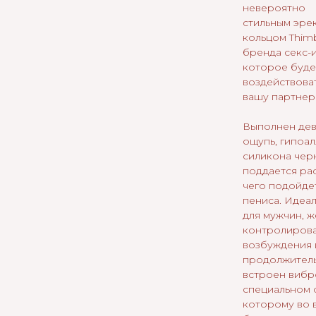
невероятно
стильным эре
кольцом Thimb
бренда секс-и
которое буде
воздействовать
вашу партнер
Выполнен дев
ощупь, гипоа
силикона чер
поддается рас
чего подойде
пениса. Идеа
для мужчин, 
контролирова
возбуждения 
продолжитель
встроен вибр
специальном 
которому во 