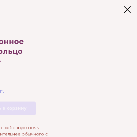
онное
ольцо
e
г.
 в корзину
ю любовную ночь
лительнее обычного с