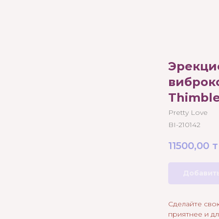
Эрекци
виброк
Thimbl
Pretty Love
BI-210142
11500,00
т
Добавить
Сделайте сво
приятнее и д