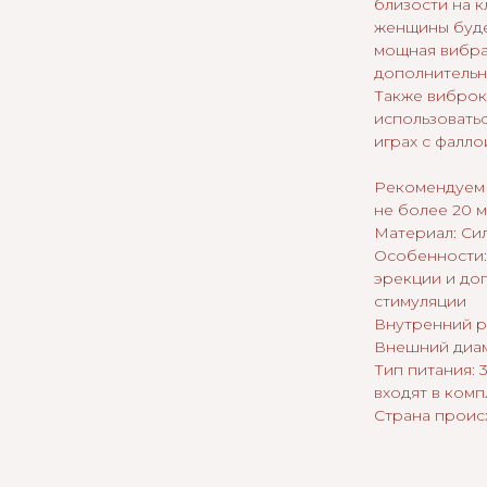
близости на 
женщины буде
мощная вибра
дополнительн
Также виброк
использовать
играх с фалл
Рекомендуем 
не более 20 м
Материал: Си
Особенности:
эрекции и до
стимуляции
Внутренний ра
Внешний диам
Тип питания: 
входят в комп
Страна проис