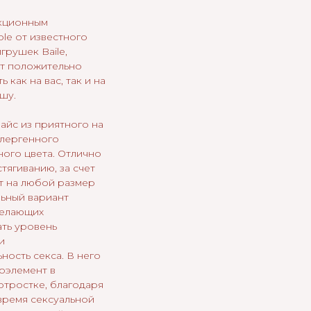
кционным
le от известного
грушек Baile,
т положительно
 как на вас, так и на
шу.
айс из приятного на
ллергенного
ного цвета. Отлично
тягиванию, за счет
т на любой размер
льный вариант
желающих
ть уровень
и
ность секса. В него
оэлемент в
отростке, благодаря
время сексуальной