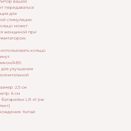
клитор вашей
т передаваться
ция для
ой стимуляции.
ольцо может
ся женщиной при
оимитатором.
использовать кольцо
инут.
ликон/ABS
 для улучшения
полнительной
змер: 2,5 см
етр: 6 см
3 батарейки LR 41 (не
лект)
хождения: Китай