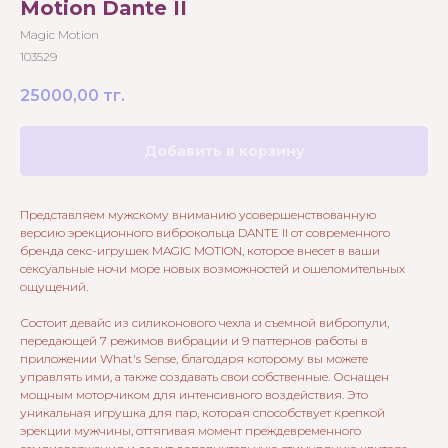
Motion Dante II
Magic Motion
103529
25000,00
тг.
Добавить в корзину
Представляем мужскому вниманию усовершенствованную
версию эрекционного виброкольца DANTE II от современного
бренда секс-игрушек MAGIC MOTION, которое внесет в ваши
сексуальные ночи море новых возможностей и ошеломительных
ощущений.
Состоит девайс из силиконового чехла и съемной вибропули,
передающей 7 режимов вибрации и 9 паттернов работы в
приложении What's Sense, благодаря которому вы можете
управлять ими, а также создавать свои собственные. Оснащен
мощным моторчиком для интенсивного воздействия. Это
уникальная игрушка для пар, которая способствует крепкой
эрекции мужчины, оттягивая момент преждевременного