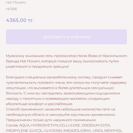
Hot Flowers
HC656
4365,00
тг.
Добавить в корзину
Мужскому вниманию гель-пролонгатор Horas Bolas от бразильского
бренда Hot Flowers, который повысит вашу выносливость путем
укрепления и продления эрекции!
Благодаря специально разработанному составу, продукт снижает
чувствительность полового члена, тем самым вы получаете задержку
эякуляции, что выливается в более длительную сексуальную
близость. С ним вы насладитесь захватывающими ощущениями
наряду с приятным и освежающим ароматом, создающим
абсолютные комфорт и расслабление.
Способ применения: нанесите небольшое количество геля на
необходимую область и массируйте круговыми движениями.
Предназначен только для наружного применения
Состав: AQUA, HYDROXYETHYLCELLULOSE, DISODIUM EDTA,
PROPYLENE GLYCOL, GLYCERIN, IMIDAZOLIDINYL UREA, MENTHOL,