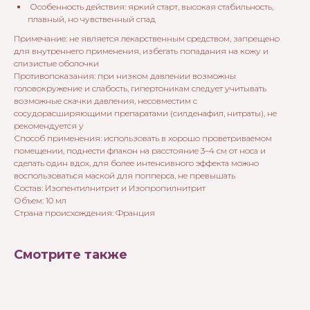
Особенность действия: яркий старт, высокая стабильность,
плавный, но чувственный спад
Примечание: не является лекарственным средством, запрещено
для внутреннего применения, избегать попадания на кожу и
слизистые оболочки
Противопоказания: при низком давлении возможны
головокружение и слабость, гипертоникам следует учитывать
возможные скачки давления, несовместим с
сосудорасширяющими препаратами (силденафил, нитраты), не
рекомендуется у
Способ применения: использовать в хорошо проветриваемом
помещении, поднести флакон на расстояние 3–4 см от носа и
сделать один вдох, для более интенсивного эффекта можно
воспользоваться маской для попперса, не превышать
Состав: Изопентилнитрит и Изопропилнитрит
Объем: 10 мл
Страна происхождения: Франция
Смотрите также