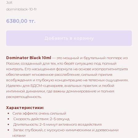
Jolt
dominblack-10-fr
6380,00
тг.
Добавить в корзину
Dominator Black 10ml
— это мощный и брутальный попперс из
России, созданный для тех, кто берёт ситуацию под полный
контроль. Его насыщенная формула на основе изопропилнитрита
обеспечивает мгновенное расслабление, сильный прилив
возбуждения и глубокую концентрацию на телесных ощущениях.
Идеален для БДСМ-сценариев, анальных практик и любой
интимной динамики, где важны доминирование и полная
раскрепощённость.
Характеристики:
Сила эффекта: очень сильный
Скорость действия: 2–5 секунд
Длительность: 2–5 минут активного воздействия
Запах: глубокий, с мускусно-химическими и древесными
нотами