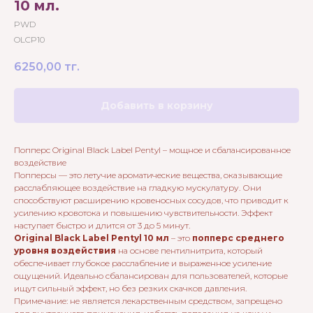
10 мл.
PWD
OLCP10
6250,00
тг.
Добавить в корзину
Попперс Original Black Label Pentyl – мощное и сбалансированное
воздействие
Попперсы — это летучие ароматические вещества, оказывающие
расслабляющее воздействие на гладкую мускулатуру. Они
способствуют расширению кровеносных сосудов, что приводит к
усилению кровотока и повышению чувствительности. Эффект
наступает быстро и длится от 3 до 5 минут.
Original Black Label Pentyl 10 мл
– это
попперс среднего
уровня воздействия
на основе пентилнитрита, который
обеспечивает глубокое расслабление и выраженное усиление
ощущений. Идеально сбалансирован для пользователей, которые
ищут сильный эффект, но без резких скачков давления.
Примечание: не является лекарственным средством, запрещено