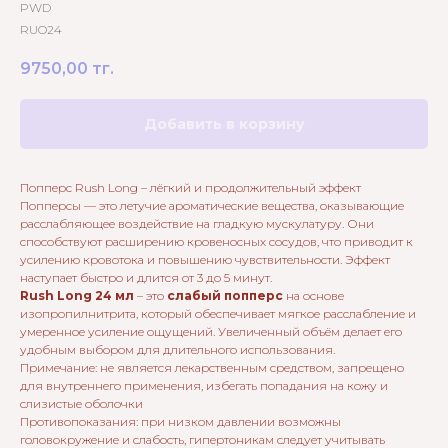
PWD
RUO24
9750,00
тг.
Добавить в корзину
Попперс Rush Long – лёгкий и продолжительный эффект
Попперсы — это летучие ароматические вещества, оказывающие
расслабляющее воздействие на гладкую мускулатуру. Они
способствуют расширению кровеносных сосудов, что приводит к
усилению кровотока и повышению чувствительности. Эффект
наступает быстро и длится от 3 до 5 минут.
Rush Long 24 мл
– это
слабый попперс
на основе
изопропилнитрита, который обеспечивает мягкое расслабление и
умеренное усиление ощущений. Увеличенный объём делает его
удобным выбором для длительного использования.
Примечание: не является лекарственным средством, запрещено
для внутреннего применения, избегать попадания на кожу и
слизистые оболочки
Противопоказания: при низком давлении возможны
головокружение и слабость, гипертоникам следует учитывать