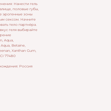
нения: Нанести гель
галище, половые губы,
ие эрогенные зоны
ым сексом. Начните
овать тело партнёра.
вкус геля выбирайте
трение
n, Aqua,
 Aqua, Betaine,
eenan, Xanthan Gum,
 CI 77480
хождения: Россия