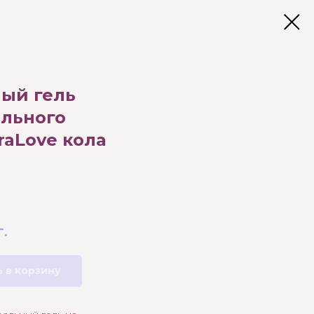
ый гель
ального
raLove кола
г.
 в корзину