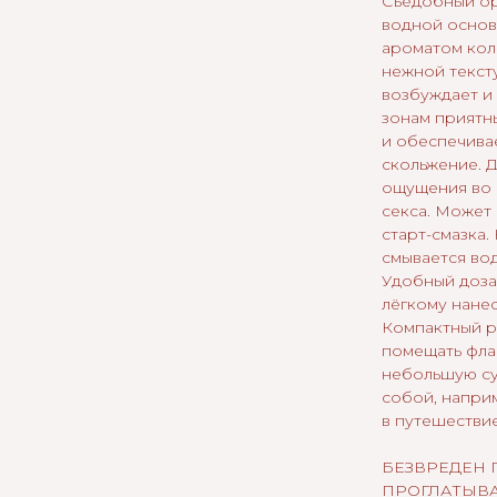
Съедобный ор
водной основ
ароматом кол
нежной текст
возбуждает и
зонам приятн
и обеспечива
скольжение. 
ощущения во 
секса. Может
старт-смазка.
смывается во
Удобный доза
лёгкому нанес
Компактный р
помещать фла
небольшую су
собой, наприм
в путешествие
БЕЗВРЕДЕН 
ПРОГЛАТЫВ