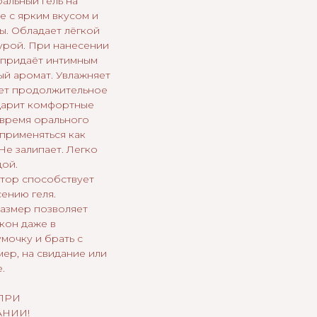
альный гель на
е c ярким вкусом и
ы. Обладает лёгкой
урой. При нанесении
 придаёт интимным
ый аромат. Увлажняет
ет продолжительное
Дарит комфортные
время орального
 применяться как
 Не залипает. Легко
дой.
тор способствует
ению геля.
азмер позволяет
кон даже в
мочку и брать с
ер, на свидание или
.
ПРИ
АНИИ!