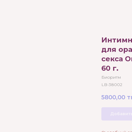
Интимн
для ор
секса O
60 г.
Биоритм
LB-38002
5800,00
т
Добавить