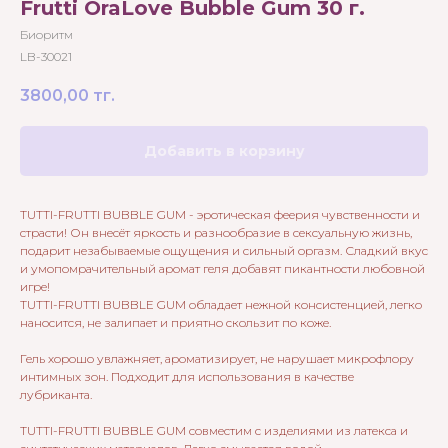
Frutti OraLove Bubble Gum 30 г.
Биоритм
LB-30021
3800,00
тг.
Добавить в корзину
TUTTI-FRUTTI BUBBLE GUM - эротическая феерия чувственности и
страсти! Он внесёт яркость и разнообразие в сексуальную жизнь,
подарит незабываемые ощущения и сильный оргазм. Сладкий вкус
и умопомрачительный аромат геля добавят пикантности любовной
игре!
TUTTI-FRUTTI BUBBLE GUM обладает нежной консистенцией, легко
наносится, не залипает и приятно скользит по коже.
Гель хорошо увлажняет, ароматизирует, не нарушает микрофлору
интимных зон. Подходит для использования в качестве
лубриканта.
TUTTI-FRUTTI BUBBLE GUM совместим с изделиями из латекса и