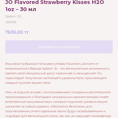
JO Flavored Strawberry Kisses H2O
1oz – 30 мл
System JO
JO10116
7630,00
тг.
Добавить в корзину
Вкусовой лубрикант Strawberry Kisses Flavored Lubricant от
американского бренда System Jo - это великолепная возможность
сделать свой сексуальный досуг красочнее и насыщеннее! Он
гарантирует получение настоящего удовольствия, пронзающего
каждый кусочек вашего тела!
Гель на водной основе с использованием глицерина растительного
происхождения и благодаря натуральным ароматизаторам имеет
естественный вишневый вкус, который поднимет уровень ваших
шалостей на новый уровень. Абсолютно безопасен для
проглатывания, отчего оральные ласки будут незабываемыми и
подойдет для вагинального секса, так как не нарушает микрофлору