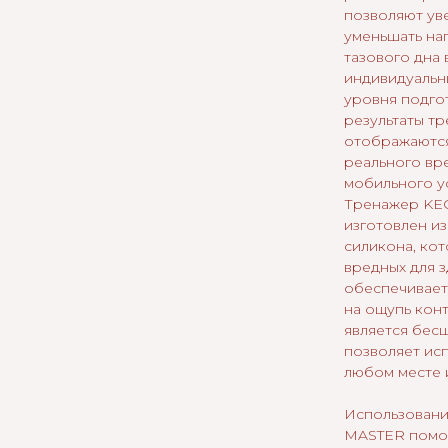
позволяют ув
уменьшать на
тазового дна 
индивидуальн
уровня подго
результаты т
отображаютс
реального вр
мобильного у
Тренажер KE
изготовлен и
силикона, ко
вредных для 
обеспечивает
на ощупь конт
является бес
позволяет исп
любом месте 
Использован
MASTER помог