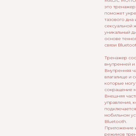
MAGIC MOTIO
это тренажер
поможет укр
тазового дна 
сексуальной 
уникальный ди
основе техно
связи Bluetoot
Тренажер сост
внутренней и
Внутренняя ча
влагалище и с
которые могу
сокращение м
Внешняя часть
управления, 
подключается
мобильном ус
Bluetooth.
Приложение и
режимов трен