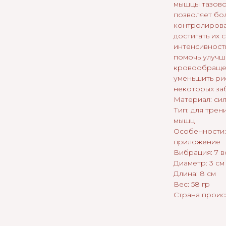
мышцы тазово
позволяет бо
контролирова
достигать их 
интенсивност
помочь улучш
кровообращен
уменьшить ри
некоторых за
Материал: си
Тип: для тре
мышц
Особенности:
приложение
Вибрация: 7 
Диаметр: 3 см
Длина: 8 см
Вес: 58 гр
Страна проис