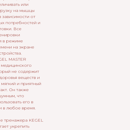
еличивать или
грузку на мышцы
в зависимости от
ых потребностей и
товки. Все
ренировки
я в режиме
емени на экране
стройства.
GEL MASTER
з медицинского
торый не содержит
здоровья веществ и
 мягкий и приятный
акт. Он также
шумным, что
ользовать его в
и в любое время.
ие тренажера KEGEL
ает укрепить