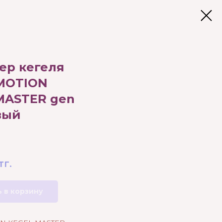
ер кегеля
MOTION
MASTER gen
вый
тг.
 в корзину