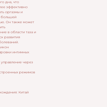
го дна, что
лее эффективно
ть оргазмы и
с большей
ью. Он также может
ить
ие в области таза и
ск развития
болеваний.
ликон
нировки интимных
 управление через
встроенных режимов
хождения: Китай