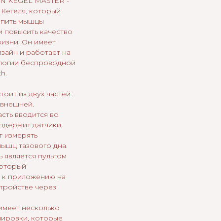
N KEGEL MASTER -
 Кегеля, который
епить мышцы
и повысить качество
жизни. Он имеет
зайн и работает на
логии беспроводной
h.
оит из двух частей:
 внешней.
сть вводится во
одержит датчики,
т измерять
ышц тазового дна.
 является пультом
который
 к приложению на
тройстве через
меет несколько
ировки, которые