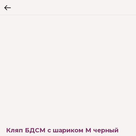
Кляп БДСМ с шариком М черный