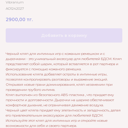
Vibranium
AO1242027
2900,00
тг.
Добавить в корзину
Черный кляп для интимных игр с кожаным ремешком и с
дырочками - это уникальный аксессуар для любителей БДСМ. Кляп
представляет собой шарик, который вставляется в рот партнера и
фиксируется с помощью кожаного ремешка.
Использование кляпа добавляет остроты в интимные игры,
позволяя контролировать разговоры и выражение эмоций.
Открывая новые грани доминирования, кляп незаменим при
проведении грубого интима.
Кляп выполнен из безопасного ABS-пластика , что придает ему
прочности и долговечности. Дырочки на шарике обеспечивают
комфортное дыхание, не ограничивая движение воздуха.
Черный цвет кляпа придает ему элегантность и загадочность, делая
его привлекательным аксессуаром для любителей БДСМ.
Используйте этот кляп для интимных игр и откройте новые
возможности для себя и своего партнера.