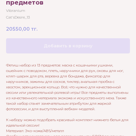
предметов
Vibranium
Cat'sDesire_13
20550,00
тг.
Добавить в корзину
Фетиш набор из 13 предметов: маска с кошачьими ушками,
ошейник с поводоком, плеть, наручники для рук, оковы для ног,
кляп-шарик для рта, веревка для бондажа, фиксатор для
наручников, зажимы для сосков, тиклер, анальная пробка с
хвостом, эрекционное кольцо. Всё, что нужно для качественной
сессии или увлекательной ролевой игры! Все предметы выполнены
из качественного материала экокожа и искусственного меха. Также
такой набор станет замечательным атрибутом для жаркой
фотосессии, и для выступлений вебкам-моделей.
К набору можно подобрать красивый комплект нижнего белья для
идеальной сессии!
Материал: Эко-кожа/ABS/металл