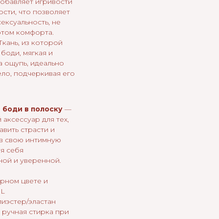
обавляет игривости
ости, что позволяет
сексуальность, не
этом комфорта.
Ткань, из которой
боди, мягкая и
а ощупь, идеально
ело, подчеркивая его
 боди в полоску
—
 аксессуар для тех,
авить страсти и
 в свою интимную
уя себя
ной и уверенной.
ерном цвете и
,L
лиэстер/эластан
 ручная стирка при