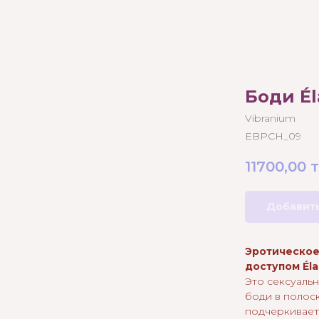
Боди É
Vibranium
EBPCH_09
11700,00
т
Добавить
Эротическое
доступом
Él
Это сексуаль
боди в полос
подчеркивает