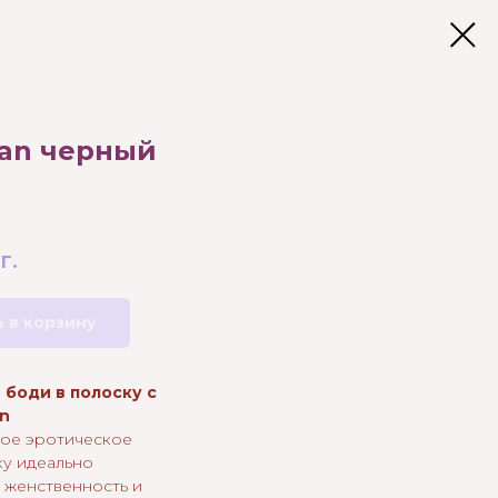
lan черный
г.
 в корзину
 боди в полоску с
an
ное эротическое
ку идеально
 женственность и