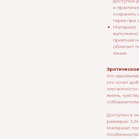
доступом д
и практичн
сохранять 
теряя при 
Материал: 
выполнено 
приятная н
облегает т
линии.
Эротическое
это идеальный
кто хочет доб
элегантности
жизнь, чувств
соблазнитель
Доступен в ч
размерах: S,M
Материал: по
Особенности: