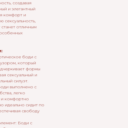
ость, создавая
ный и элегантный
ая комфорт и
ю сексуальность,
 станет отличным
 особенных
:
отическое боди с
узором, который
одчеркивает формы
авая сексуальный и
льный силуэт.
Боди выполнено с
бства, легко
я и комфортно
но идеально сидит по
еспечивая свободу
лемент: Боди с