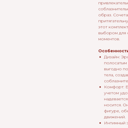
привлекательн
соблазнитель
образ. Сочет
притягательну
этот комплект
выбором для
моментов.
Особенности
Дизайн: Эр
полосатым 
выгодно п
тела, созд
соблазните
Комфорт: 
учетом удо
надеваетс
носится. О
фигуре, об
движений.
Интимный э