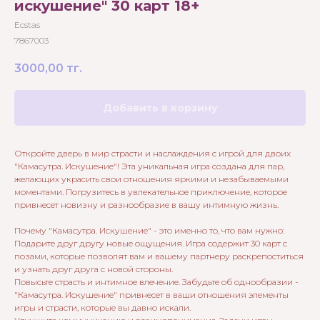
искушение" 30 карт 18+
Ecstas
7867003
3000,00
тг.
Добавить в корзину
Откройте дверь в мир страсти и наслаждения с игрой для двоих
"Камасутра. Искушение"! Эта уникальная игра создана для пар,
желающих украсить свои отношения яркими и незабываемыми
моментами. Погрузитесь в увлекательное приключение, которое
привнесет новизну и разнообразие в вашу интимную жизнь.
Почему "Камасутра. Искушение" - это именно то, что вам нужно:
Подарите друг другу новые ощущения. Игра содержит 30 карт с
позами, которые позволят вам и вашему партнеру раскрепоститься
и узнать друг друга с новой стороны.
Повысьте страсть и интимное влечение. Забудьте об однообразии -
"Камасутра. Искушение" привнесет в ваши отношения элементы
игры и страсти, которые вы давно искали.