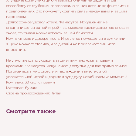
Улучшите коммуникацию и взаимопонимание. Задачи игры
способствуют глубоким разговорам о ваших желаниях, фантазиях и
предпочтениях. Это поможет укрепить связь между вами и вашим
партнером.
Долгосрочное удовольствие. "Камасутра. Искушение" не
ограничивается одной игрой - вы сможете наслаждаться ею снова и
снова, открывая новые аспекты вашей близости.
Компактность и дискретность. Игра легко помещается в сумке или
ящике ночного столика, и ее дизайн не привлекает лишнего
внимания.
Не упустите шанс украсить вашу интимную жизнь новыми
красками. "Камасутра. Искушение" доступна для вас прямо сейчас.
Погрузитесь в мир страсти и наслаждения вместе с этой
увлекательной игрой и дарите друг другу незабываемые моменты!
Комплект: 30 карт с позами
Материал: бумага
Страна происхождения: Китай
Смотрите также