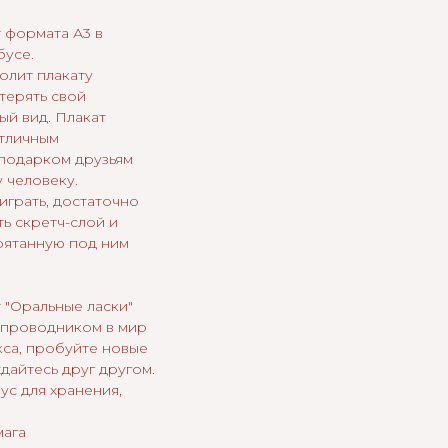
 формата А3 в
бусе.
олит плакату
терять свой
ый вид. Плакат
отличным
подарком друзьям
 человеку.
играть, достаточно
ь скретч-слой и
рятанную под ним
 "Оральные ласки"
 проводником в мир
кса, пробуйте новые
дайтесь друг другом.
ус для хранения,
мага