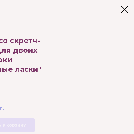
со скретч-
для двоих
оки
ные ласки"
г.
 в корзину