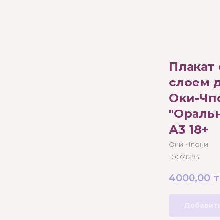
Плакат 
слоем 
Оки-Чп
"Ораль
А3 18+
Оки Чпоки
10071294
4000,00
т
Добавить