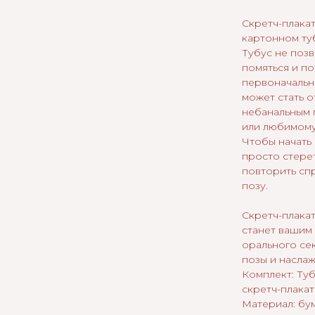
Скретч-плакат
картонном ту
Тубус не позв
помяться и по
первоначальн
может стать 
небанальным 
или любимому
Чтобы начать 
просто стерет
повторить сп
позу.
Скретч-плакат
станет вашим
орального се
позы и наслаж
Комплект: Туб
скретч-плакат
Материал: бу