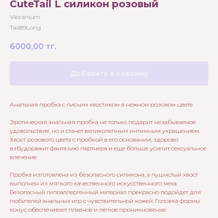
CuteTail L силикон розовый
Vibranium
Tail89Long
6000,00
тг.
Добавить в корзину
Анальная пробка c лисьим хвостиком в нежном розовом цвете.
Эротическая анальная пробка не только подарит незабываемое
удовольствие, но и станет великолепным интимным украшением.
Хвост розового цвета с пробкой в его основании, здорово
взбудоражит фантазию партнера и еще больше усилит сексуальное
влечение.
Пробка изготовлена из безопасного силикона, а пушистый хвост
выполнен из мягкого качественного искусственного меха.
Безопасный гипоаллергенный материал прекрасно подойдет для
любителей анальных игр с чувствительной кожей. Головка формы
конус обеспечивает плавное и лёгкое проникновение.