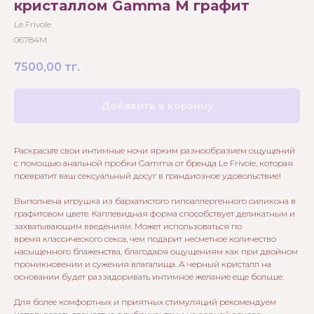
кристаллом Gamma M графит
Le Frivole
06784M
7500,00
тг.
Добавить в корзину
Раскрасьте свои интимные ночи ярким разнообразием ощущений
с помощью анальной пробки Gamma от бренда Le Frivole, которая
превратит ваш сексуальный досуг в грандиозное удовольствие!
Выполнена игрушка из бархатистого гипоаллергенного силикона в
графитовом цвете. Каплевидная форма способствует деликатным и
захватывающим введениям. Может использоваться по
время классического секса, чем подарит несметное количество
насыщенного блаженства, благодаря ощущениям как при двойном
проникновении и сужения влагалища. А черный кристалл на
основании будет раззадоривать интимное желание еще больше.
Для более комфортных и приятных стимуляций рекомендуем