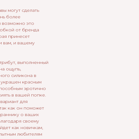
вы могут сделать
нь более
 возможно это
робкой от бренда
рая принесет
 вам, и вашему
трибут, выполненный
на ощупь,
ного силикона в
 украшен красным
способным эротично
иять в вашей попке.
 вариант для
так как он поможет
браннику о ваших
Благодаря своему
йдет как новичкам,
опытным любителям