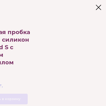
ая пробка
 силикон
 S с
м
ллом
г.
 в корзину