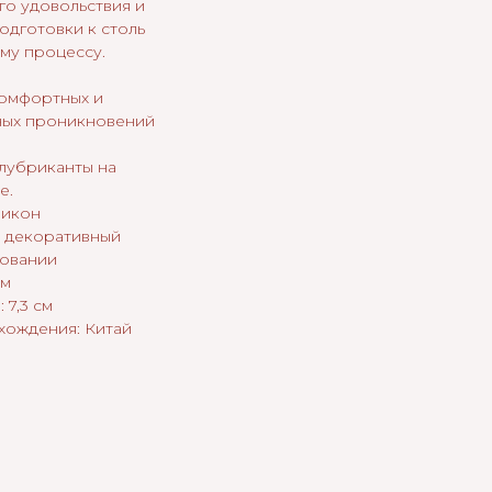
го удовольствия и
одготовки к столь
му процессу.
комфортных и
ных проникновений
 лубриканты на
е.
ликон
 декоративный
новании
см
 7,3 см
хождения: Китай