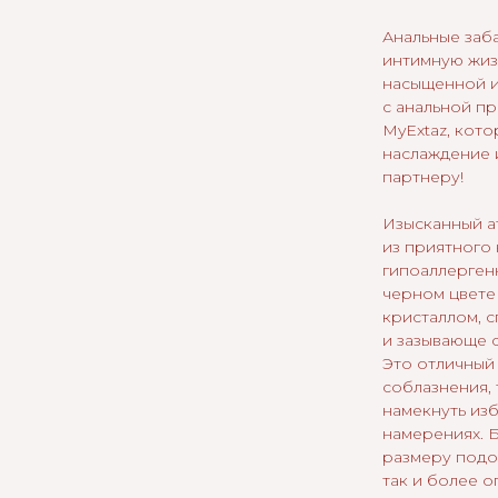
Анальные заба
интимную жиз
насыщенной и
с анальной п
MyExtaz, кото
наслаждение и
партнеру!
Изысканный а
из приятного 
гипоаллерген
черном цвете
кристаллом, 
и зазывающе с
Это отличный
соблазнения, 
намекнуть из
намерениях. 
размеру подо
так и более 