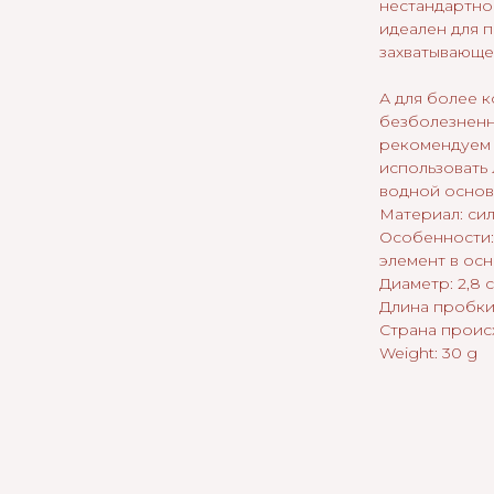
нестандартно
идеален для п
захватывающе
А для более 
безболезнен
рекомендуем
использовать
водной основ
Материал: си
Особенности:
элемент в ос
Диаметр: 2,8 
Длина пробки:
Страна проис
Weight: 30 g