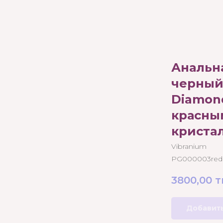
Анальн
черный
Diamond
красны
криста
Vibranium
PG000003red
3800,00
т
Добавить